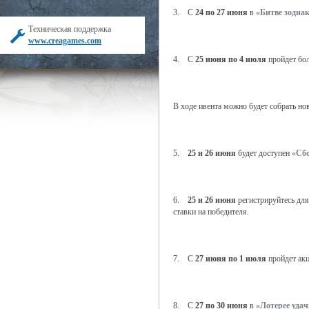
3. С
24 по 27 июня
в
«Битве зодиа
Техническая поддержка
www.creagames.com
4. С
25 июня по 4 июля
пройдет бо
В ходе ивента можно будет собрать н
5.
25 и 26 июня
будет доступен
«Сб
6.
25 и 26 июня
регистрируйтесь для
ставки на победителя.
7. С
27 июня по 1 июля
пройдет ак
8. С
27 по 30 июня
в
«Лотерее уда