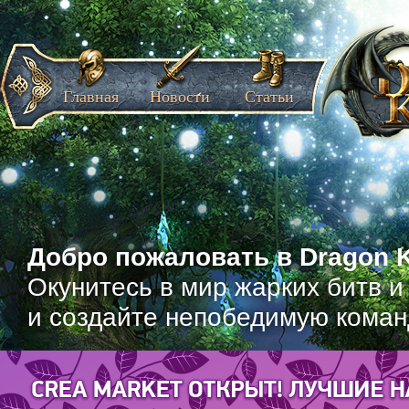
Главная
Новости
Статьи
Добро пожаловать в Dragon K
Окунитесь в мир жарких битв и
и создайте непобедимую коман