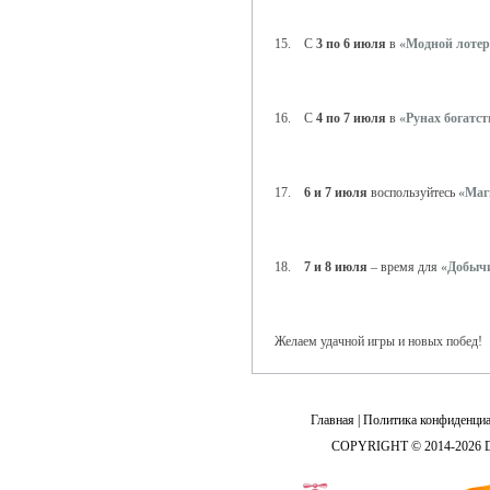
15. С
3 по 6 июля
в
«Модной лотер
16. С
4 по 7 июля
в
«Рунах богатст
17.
6 и 7 июля
воспользуйтесь
«Маг
18.
7 и 8 июля
– время для
«Добычи
Желаем удачной игры и новых побед!
Главная
|
Политика конфиденциа
COPYRIGHT © 2014-2026