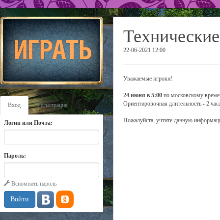
Технические
22-06-2021 12:00
Уважаемые игроки!
24 июня в 5:00
по московскому времен
Ориентировочная длительность - 2 часа
Вход
Регистрация
Пожалуйста, учтите данную информаци
Логин или Почта:
Пароль:
Вспомнить пароль