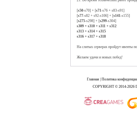
21. Во время технических работ пройд
[
s50
-s70] + [
s71
-s76 + s83-s91]
[
s77
-s82 + s92-s106] + [
s141
-s155]
[
s275
-s298] + [
s299
-s304]
s309 + s310 + s311 + s312
s313 + s314 + s315
s316 + s317 + s318
На слитых серверах пройдут ивенты п
Желаем удачи и новых побед!
Главная
|
Политика конфиденциа
COPYRIGHT © 2014-2026