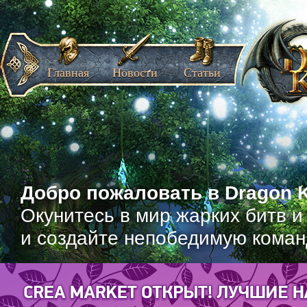
Главная
Новости
Статьи
Добро пожаловать в Dragon K
Окунитесь в мир жарких битв и
и создайте непобедимую коман