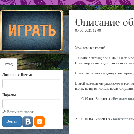
Описание об
09-06-2021 12:00
Уважаемые игроки!
10 июня в период с 5:00 до 8:00 по м
Ориентировочная длительность - 2 часа
Вход
Регистрация
Пожалуйста, учтите данную информаци
Логин или Почта:
В этой новости мы расскажем о том, к
июня, начнутся только после открытия 
Пароль:
1. С
10 по 13 июня
в
«Великом кол
Вспомнить пароль
2. С
10 по 12 июня
в
«Колесе приз