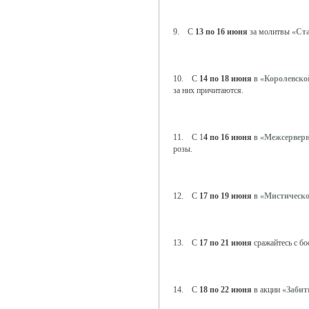
9. С
13 по 16 июня
за молитвы
«Ста
10. С
14 по 18 июня
в
«Королевско
за них причитаются.
11. С 1
4 по 16 июня
в
«Межсерверн
розы.
12. С
17 по 19 июня
в
«Мистическо
13. С
17 по 21 июня
сражайтесь с б
14. С
18 по 22 июня
в акции
«Забит