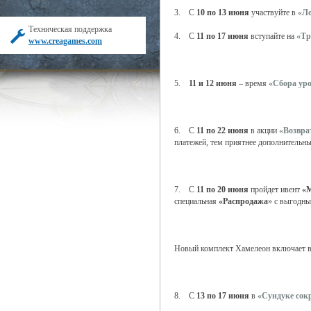
3. С
10 по 13 июня
участвуйте в
«Ло
Техническая поддержка
4. С
11 по 17 июня
вступайте на
«Тр
www.creagames.com
5.
11 и 12 июня
– время
«Сбора ур
6. С
11 по 22 июня
в акции
«Возвра
платежей, тем приятнее дополнительн
7. С
11 по 20 июня
пройдет ивент
«
специальная
«Распродажа
» с выгодны
Новый комплект Хамелеон включает в 
8. С
13 по 17 июня
в
«Сундуке сок