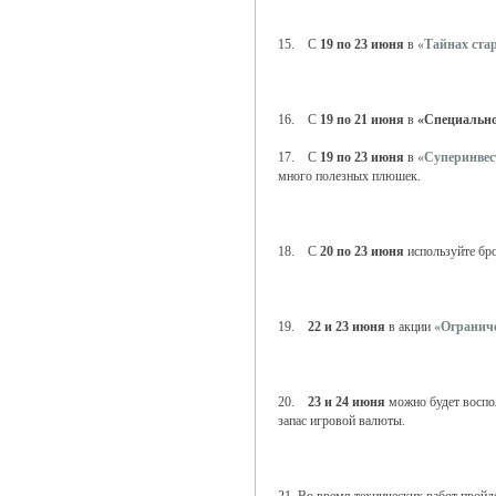
15. С
19 по 23 июня
в
«Тайнах ста
16. С
19 по 21 июня
в
«Специальн
17. С
19 по 23 июня
в
«Суперинве
много полезных плюшек.
18. С
20 по 23 июня
используйте бр
19.
22 и 23 июня
в акции
«Огранич
20.
23 и 24 июня
можно будет воспо
запас игровой валюты.