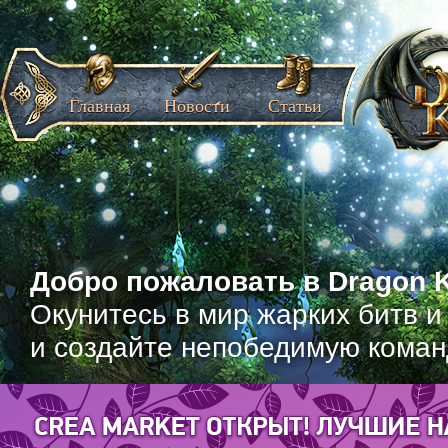
Главная
Новости
Статьи
Добро пожаловать в Dragon K
Окунитесь в мир жарких битв и
и создайте непобедимую коман