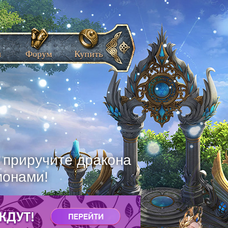
ы
Форум
Купить
, приручите дракона
монами!