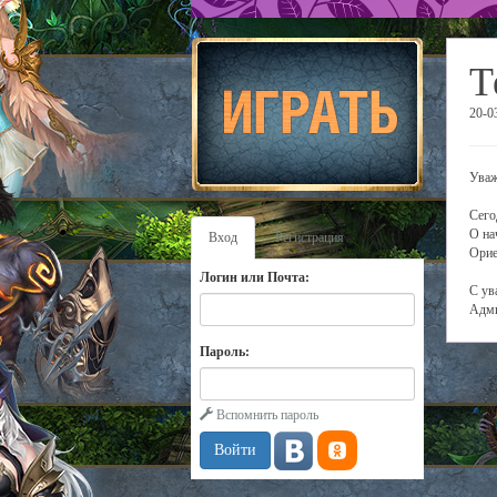
Т
20-0
Уваж
Сего
О на
Вход
Регистрация
Орие
Логин или Почта:
С ув
Адми
Пароль:
Вспомнить пароль