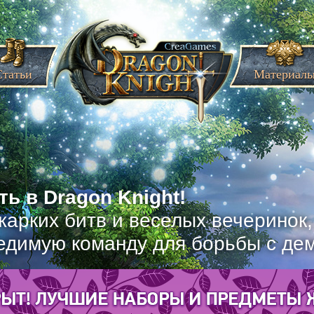
Статьи
Материал
ь в Dragon Knight!
жарких битв и веселых вечеринок
едимую команду для борьбы с де