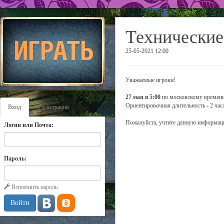
Технические
25-05-2021 12:00
Уважаемые игроки!
27 мая в 5:00
по московскому времени
Ориентировочная длительность - 2 часа
Вход
Регистрация
Пожалуйста, учтите данную информаци
Логин или Почта:
Пароль:
Вспомнить пароль