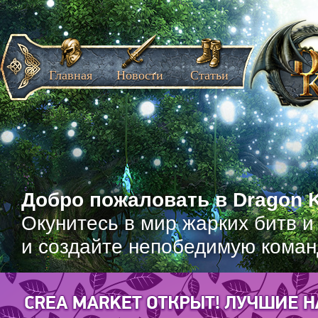
Главная
Новости
Статьи
Добро пожаловать в Dragon K
Окунитесь в мир жарких битв и
и создайте непобедимую коман