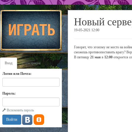
Новый серве
19-05-2021 12:00
Говорят, что эгоизму не место на войне
сможешь противопоставить врагу? Верь
В пятницу
21 мая
в
12:00
откроется с
Вход
Регистрация
Логин или Почта:
Пароль:
Вспомнить пароль