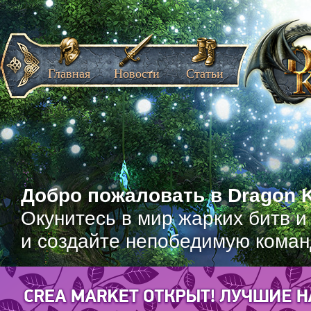
Главная
Новости
Статьи
Добро пожаловать в Dragon K
Окунитесь в мир жарких битв и
и создайте непобедимую коман