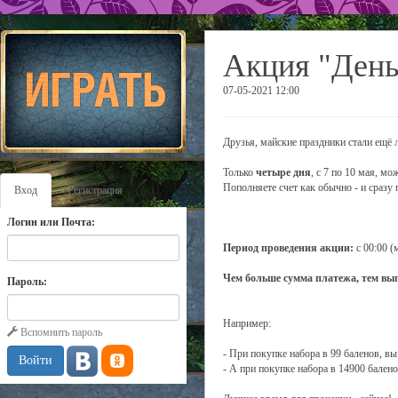
Акция "Ден
07-05-2021 12:00
Друзья, майские праздники стали ещё 
Только
четыре дня
, с 7 по 10 мая, м
Пополняете счет как обычно - и сразу
Вход
Регистрация
Логин или Почта:
Период пров
едения акции:
с 00:00 (
Чем больше сумма платежа, тем выг
Пароль:
Например:
Вспомнить пароль
- При покупке набора в 99 баленов, вы
- А при покупке набора в 14900 балено