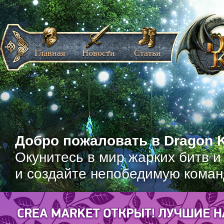
Главная
Новости
Статьи
Добро пожаловать в Dragon K
Окунитесь в мир жарких битв и
и создайте непобедимую коман