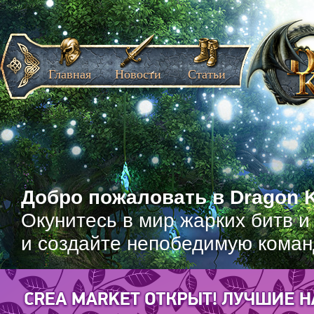
Главная
Новости
Статьи
Добро пожаловать в Dragon K
Окунитесь в мир жарких битв и
и создайте непобедимую коман