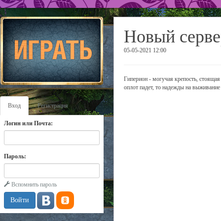
Новый серве
05-05-2021 12:00
Гиперион - могучая крепость, стояща
оплот падет, то надежды на выживание 
Вход
Регистрация
Логин или Почта:
Пароль:
Вспомнить пароль