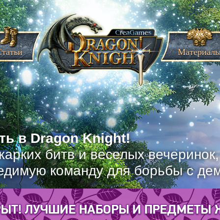
Статьи
Материал
ь в Dragon Knight!
жарких битв и веселых вечеринок
едимую команду для борьбы с де