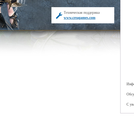
Техническая поддержка
www.creagames.com
Инфо
Обсу
С ув