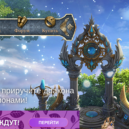
ы
Форум
Купить
, приручите дракона
монами!