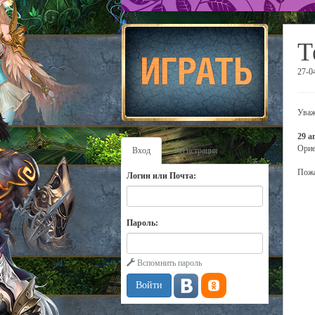
Т
27-0
Уваж
29 а
Орие
Вход
Регистрация
Пожа
Логин или Почта:
Пароль:
Вспомнить пароль