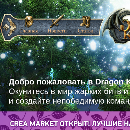
Главная
Новости
Статьи
Добро пожаловать в Dragon K
Окунитесь в мир жарких битв и
и создайте непобедимую коман