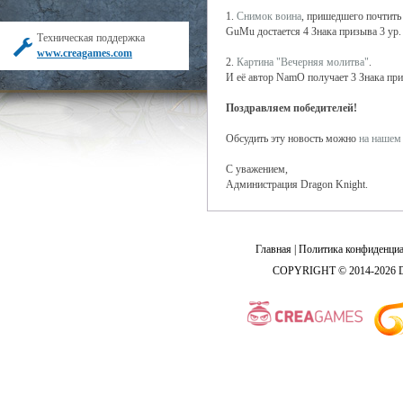
1.
Снимок воина
, пришедшего почтить
GuMu достается 4 Знака призыва 3 ур. 
Техническая поддержка
www.creagames.com
2.
Картина "Вечерняя молитва"
.
И её автор NamO получает 3 Знака приз
Поздравляем победителей!
Обсудить эту новость можно
на нашем
С уважением,
Администрация Dragon Knight.
Главная
|
Политика конфиденциа
COPYRIGHT © 2014-2026