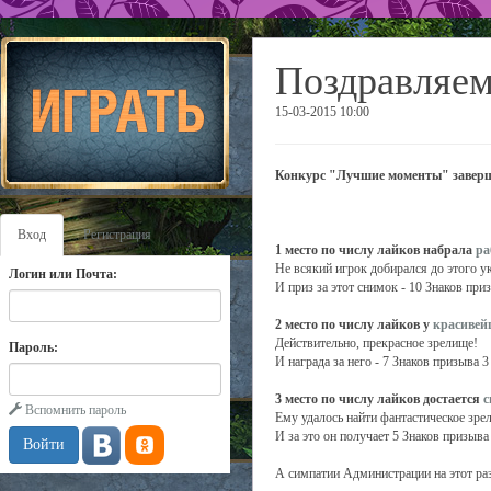
Поздравляем
15-03-2015 10:00
Конкурс "Лучшие моменты" заверше
Вход
Регистрация
1 место по числу лайков набрала
ра
Не всякий игрок добирался до этого 
Логин или Почта:
И приз за этот снимок - 10 Знаков приз
2 место по числу лайков у
красивей
Действительно, прекрасное зрелище!
Пароль:
И награда за него - 7 Знаков призыва 3 
3 место по числу лайков достается
с
Вспомнить пароль
Ему удалось найти фантастическое зре
И за это он получает 5 Знаков призыва 
А симпатии Администрации на этот ра