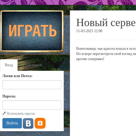
Новый серве
11-03-2021 12:00
Воительница, чья красота вошла в исто
Но вскоре пересмотрела свой взгляд н
против соперника!
Вход
Регистрация
Логин или Почта:
Пароль:
Вспомнить пароль