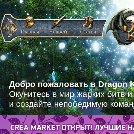
Главная
Новости
Статьи
Добро пожаловать в Dragon K
Окунитесь в мир жарких битв и
и создайте непобедимую коман