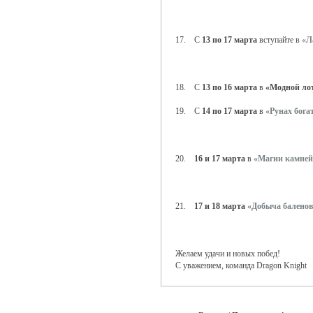
17. С
13 по 17 марта
вступайте в
«Л
18. С
13 по 16 марта
в
«Модной ло
19. С
14 по 17 марта
в
«Рунах бога
20.
16 и 17 марта
в
«Магии камней
21.
17 и 18 марта
«Добыча баленов
Желаем удачи и новых побед!
С уважением, команда Dragon Knight