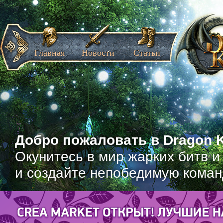
Главная
Новости
Статьи
Добро пожаловать в Dragon K
Окунитесь в мир жарких битв и
и создайте непобедимую коман