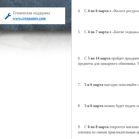
4. С
4 по 6 марта
в
«Колесе ресурс
Техническая поддержка
www.creagames.com
5. С
4 по 7 марта
в
«Битве зодиака
6. С
5 по 14 марта
пройдет празднич
предметы для шикарного обменника. 
7.
5 и 6 марта
выгодно пополняйте с
8.
5 и 6 марта
можно будет подать з
9. С
6 по 8 марта
откроется магази
плюшки по самым привлекательным ц