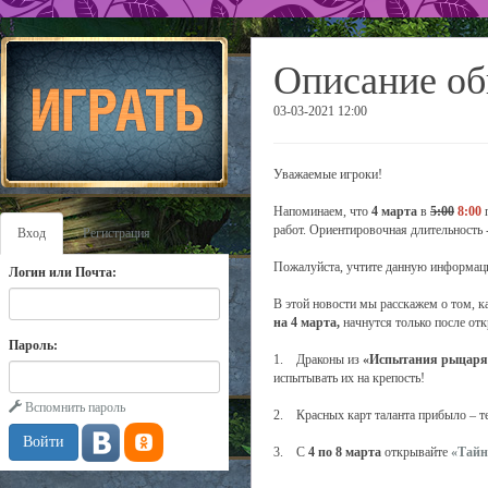
Описание об
03-03-2021 12:00
Уважаемые игроки!
Напоминаем, что
4 марта
в
5:00
8:00
работ. Ориентировочная длительность 
Вход
Регистрация
Пожалуйста, учтите данную информаци
Логин или Почта:
В этой новости мы расскажем о том, к
на 4 марта,
начнутся только после от
Пароль:
1. Драконы из
«Испытания рыцаря
испытывать их на крепость!
Вспомнить пароль
2. Красных карт таланта прибыло – т
3. С
4 по 8 марта
открывайте
«Тайн