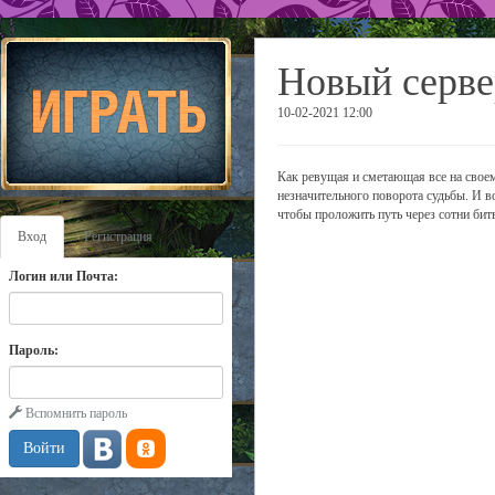
Новый серве
10-02-2021 12:00
Как ревущая и сметающая все на своем
незначительного поворота судьбы. И в
чтобы проложить путь через сотни бит
Вход
Регистрация
Логин или Почта:
Пароль:
Вспомнить пароль