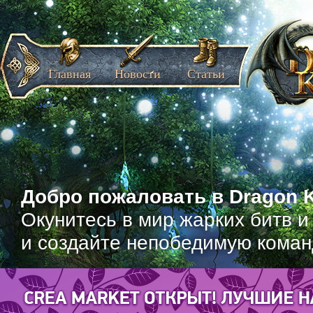
Главная
Новости
Статьи
Добро пожаловать в Dragon K
Окунитесь в мир жарких битв и
и создайте непобедимую коман