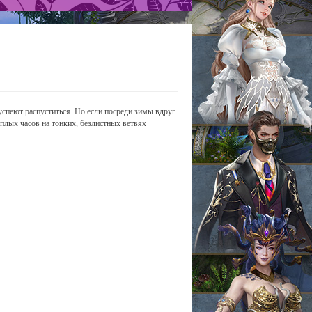
успеют распуститься. Но если посреди зимы вдруг
еплых часов на тонких, безлистных ветвях