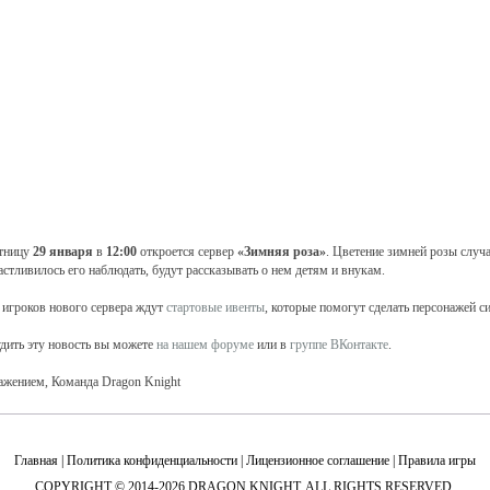
тницу
29 января
в
12:00
откроется сервер
«Зимняя роза»
. Цветение зимней розы случае
астливилось его наблюдать, будут рассказывать о нем детям и внукам.
 игроков нового сервера ждут
стартовые ивенты
, которые помогут сделать персонажей с
дить эту новость вы можете
на нашем форуме
или в
группе ВКонтакте
.
ажением, Команда Dragon Knight
Главная
|
Политика конфиденциальности
|
Лицензионное соглашение
|
Правила игры
COPYRIGHT © 2014-2026 DRAGON KNIGHT. ALL RIGHTS RESERVED.