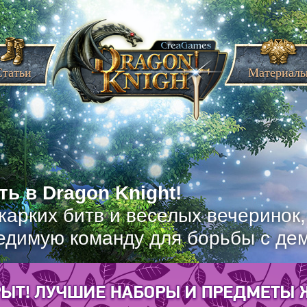
Статьи
Материал
ь в Dragon Knight!
жарких битв и веселых вечеринок
едимую команду для борьбы с де