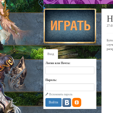
Н
27-0
Буто
случ
раск
Вход
Регистрация
Логин или Почта:
Пароль:
Вспомнить пароль