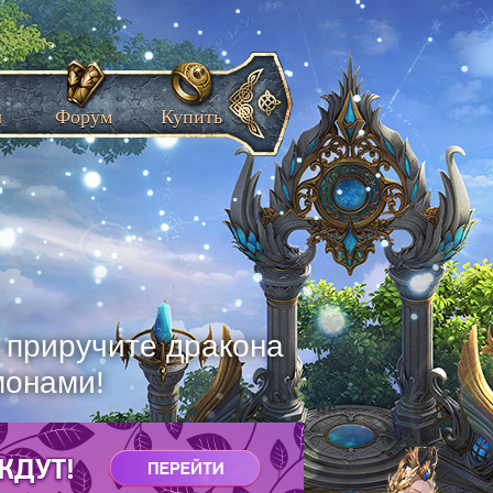
ы
Форум
Купить
, приручите дракона
монами!