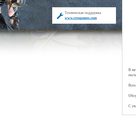
Техническая поддержка
www.creagames.com
В пя
посч
Всех
Обсу
С ув