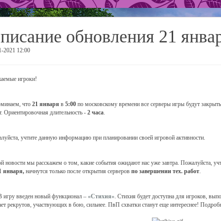
писание обновления 21 янва
1-2021 12:00
аемые игроки!
минаем, что
21 января
в
5:00
по московскому времени все серверы игры будут закрыты
т. Ориентировочная длительность -
2 часа
.
луйста, учтите данную информацию при планировании своей игровой активности.
ой новости мы расскажем о том, какие события ожидают нас уже завтра. Пожалуйста, уч
1 января,
начнутся только после открытия серверов
по завершении тех. работ
.
 игру введен новый функционал –
«Стихия»
. Стихия будет доступна для игроков, вы
ает рекрутов, участвующих в бою, сильнее. ПвП схватки станут еще интереснее! Подроб