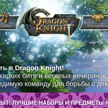
Статьи
Материал
ь в Dragon Knight!
жарких битв и веселых вечеринок
едимую команду для борьбы с де