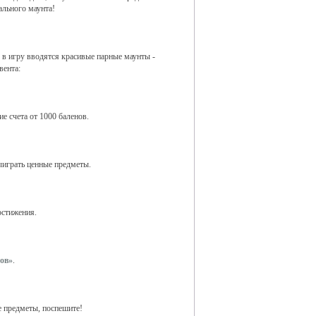
ального маунта!
 в игру вводятся красивые парные маунты -
вента:
е счета от 1000 баленов.
играть ценные предметы.
остижения.
ов»
.
е предметы, поспешите!