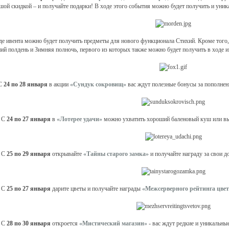
шой скидкой – и получайте подарки! В ходе этого события можно будет получить и уник
де ивента можно будет получить предметы для нового функционала Стихий. Кроме того,
ий полдень и Зимняя полночь, первого из которых также можно будет получить в ходе и
С
24 по 28 января
в акции
«Сундук сокровищ»
вас ждут полезные бонусы за пополнени
 С
24 по 27 января
в
«Лотерее удачи»
можно ухватить хороший баленовый куш или вы
 С
25 по 29 января
открывайте
«Тайны старого замка»
и получайте награду за свои д
 С
25 по 27 января
дарите цветы и получайте награды
«Межсерверного рейтинга цвет
 С
28 по 30 января
откроется
«Мистический магазин»
- вас ждут редкие и уникальны