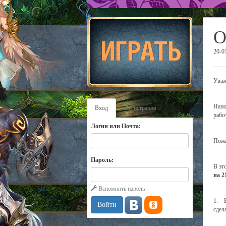
О
20-0
Уваж
Напо
Вход
Регистрация
рабо
Логин или Почта:
Пожа
Пароль:
В эт
на 2
Вспомнить пароль
1. В
сдел