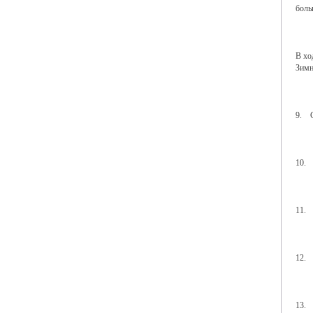
боль
В хо
Зимн
9. 
10.
11.
12.
13.