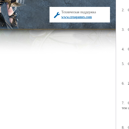
2. 
Техническая поддержка
www.creagames.com
3. 
4. 
5. 
6.
7. 
тем 
8. 