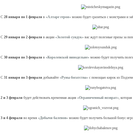
 С
28 января по 1 февраля
в
«Алтаре героя»
можно будет сразиться с монстрами и заб
 С
29 января по 2 февраля
в акции
«Золотой сундук»
вас ждут полезные призы за попо
 С
30 января по 3 февраля
в
«Королевской винодельне»
можно будет получить полез
 С
31 января по 3 февраля
добывайте
«Руны богатства»
с помощью кирок из Подземел
.
2 и 3 февраля
будет действовать временная акция
«Ограниченный возврат»
, котора
.
3 и 4 февраля
во время
«Добычи баленов»
можно будет получить большой бонус игр