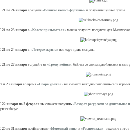
С
21 по 24 января
вращайте
«Великое колесо фортуны»
и получайте ценные призы.
С
21 по 23 января
в
«Колесе призывателя»
можно получить предметы для Магического
С
21 по 24 января
в
«Лотерее маунта»
вас ждут яркие скакуны.
С
21 по 27 января
вступайте на
«Тропу войны»
, бейтесь со своими двойниками и выиг
22 и 23 января
во время
«Сбора урожая»
вы сможете выгодно пополнить свой игровой
С
22 января по 2 февраля
вы сможете получить
«Возврат ресурсами за длительное 
ценнее бонус.
С
25 по 31 января
пройдет ивент
«Морозный день»
и
«Распродажа»
- заходите в игру