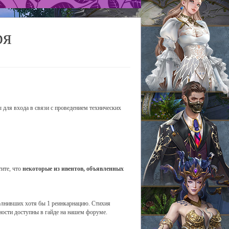
ря
 для входа в связи с проведением технических
тите, что
некоторые из ивентов, объявленных
полнивших хотя бы 1 реинкарнацию. Стихия
ности доступны в гайде на нашем форуме.