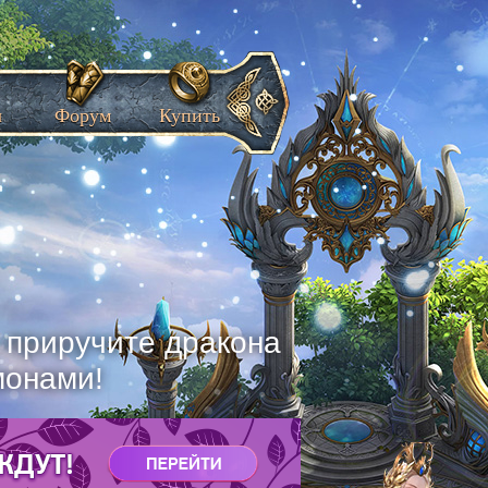
ы
Форум
Купить
, приручите дракона
монами!