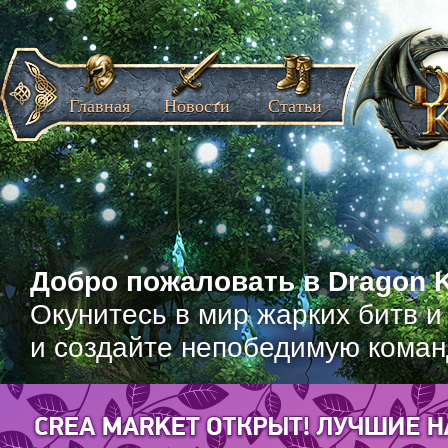
Главная
Новости
Статьи
Добро пожаловать в Dragon K
Окунитесь в мир жарких битв и
и создайте непобедимую коман