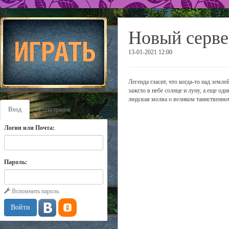
Новый серве
13-01-2021 12:00
Легенда гласит, что когда-то над земл
зажгло в небе солнце и луну, а еще оди
людская молва о великом таинственном
Вход
Регистрация
Логин или Почта:
Пароль:
Вспомнить пароль