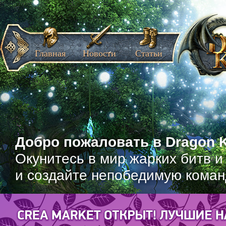
Главная
Новости
Статьи
Добро пожаловать в Dragon K
Окунитесь в мир жарких битв и
и создайте непобедимую коман