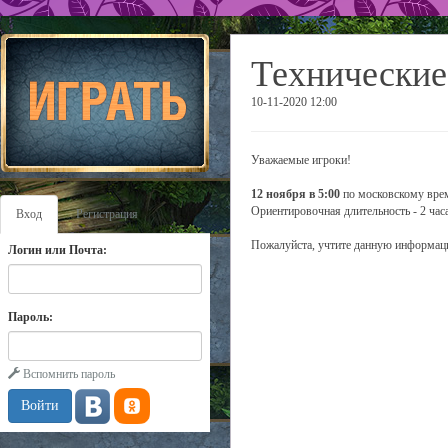
Технические
10-11-2020 12:00
Уважаемые игроки!
12 ноября в 5:00
по московскому врем
Ориентировочная длительность - 2 часа
Вход
Регистрация
Пожалуйста, учтите данную информаци
Логин или Почта:
Пароль:
Вспомнить пароль