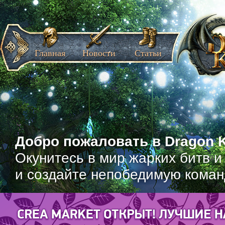
Главная
Новости
Статьи
Добро пожаловать в Dragon K
Окунитесь в мир жарких битв и
и создайте непобедимую коман