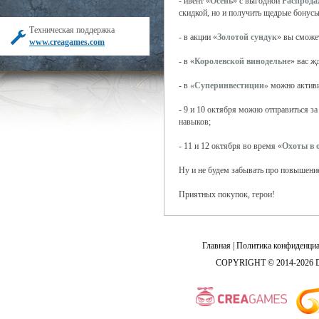
- ивент «
Осень
» с выгодной
Распрод
скидкой, но и получить щедрые бонусы 
Техническая поддержка
- в акции «
Золотой сундук
» вы сможет
www.creagames.com
- в «
Королевской винодельне
» вас ж
- в
«Суперинвестиции»
можно активи
- 9 и 10 октября можно отправиться за
навыков;
- 11 и 12 октября во время «
Охоты в 
Ну и не будем забывать про повышение
Приятных покупок, герои!
Главная
|
Политика конфиденциа
COPYRIGHT © 2014-2026