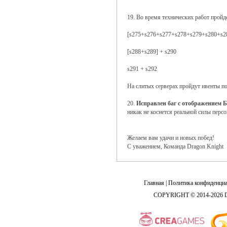
19. Во время технических работ пройд
[s275+s276+s277+s278+s279+s280+s28
[s288+s289] + s290
s291 + s292
На слитых серверах пройдут ивенты п
20.
Исправлен баг с отображением 
никак не коснется реальной силы перс
Желаем вам удачи и новых побед!
С уважением, Команда Dragon Knight
Главная
|
Политика конфиденциа
COPYRIGHT © 2014-2026