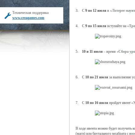
3. С
9 по 12 июля
в
«Лотерее маун
Техническая поддержка
www.creagames.com
4. С
9 по 15 июля
вступайте на
«Тро
5.
10 и 11 июля
– время
«Сбора ур
6. С
10 по 21 июля
за выполнение у
7. С
10 по 16 июля
пройдет ивент
«
В ходе ивента можно будет получить к
(маги) или брутального медбрата с воо