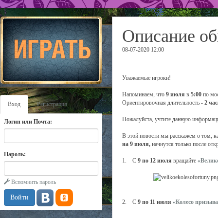
Описание об
08-07-2020 12:00
Уважаемые игроки!
Напоминаем, что
9 июля
в
5:00
по мос
Ориентировочная длительность -
2 час
Вход
Регистрация
Пожалуйста, учтите данную информаци
Логин или Почта:
В этой новости мы расскажем о том, к
на 9 июля,
начнутся только после от
Пароль:
1. С
9 по 12 июля
вращайте
«Велик
Вспомнить пароль
2. С
9 по 11 июля
«Колесо призыва