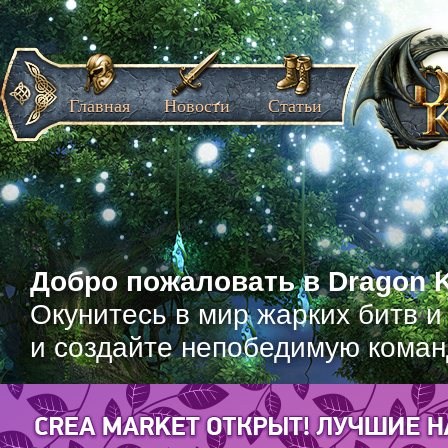
Главная
Новости
Статьи
Добро пожаловать в Dragon K
Окунитесь в мир жарких битв и
и создайте непобедимую коман