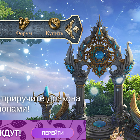
ы
Форум
Купить
, приручите дракона
монами!