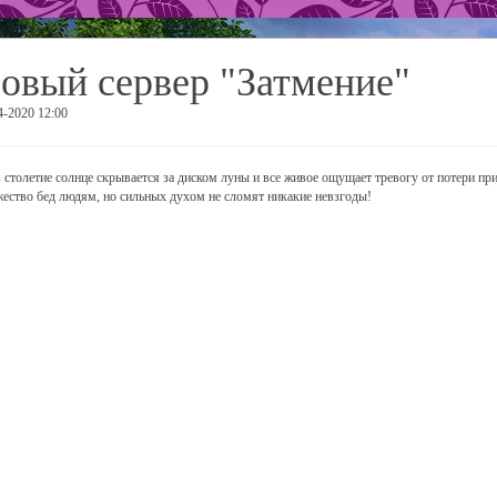
овый сервер "Затмение"
4-2020 12:00
в столетие солнце скрывается за диском луны и все живое ощущает тревогу от потери прив
ество бед людям, но сильных духом не сломят никакие невзгоды!