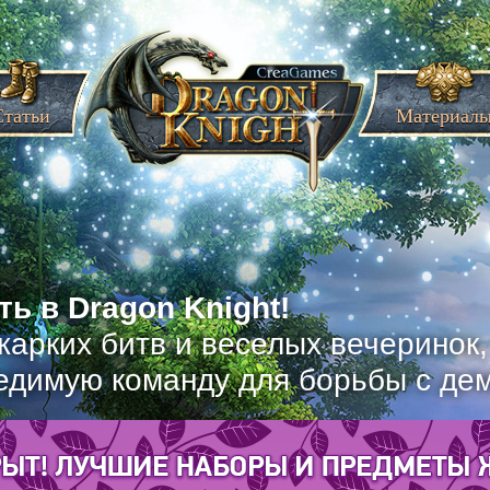
Статьи
Материал
ь в Dragon Knight!
жарких битв и веселых вечеринок
едимую команду для борьбы с де