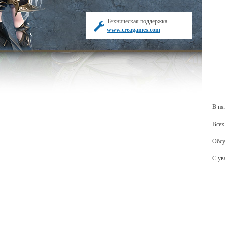
Техническая поддержка
www.creagames.com
В пя
Всех
Обсу
С ув