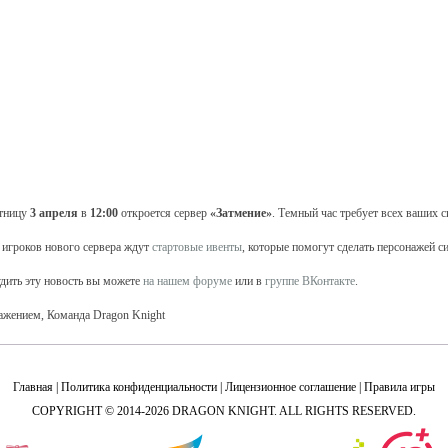
тницу
3 апреля
в
12:00
откроется сервер
«Затмение»
. Темный час требует всех ваших с
 игроков нового сервера ждут
стартовые ивенты
, которые помогут сделать персонажей с
дить эту новость вы можете
на нашем форуме
или в
группе ВКонтакте
.
ажением, Команда Dragon Knight
Главная
|
Политика конфиденциальности
|
Лицензионное соглашение
|
Правила игры
COPYRIGHT © 2014-2026 DRAGON KNIGHT. ALL RIGHTS RESERVED.