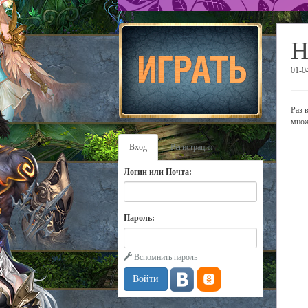
Н
01-0
Раз 
множ
Вход
Регистрация
Логин или Почта:
Пароль:
Вспомнить пароль