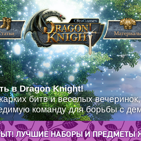
Статьи
Материал
ь в Dragon Knight!
жарких битв и веселых вечеринок
едимую команду для борьбы с де