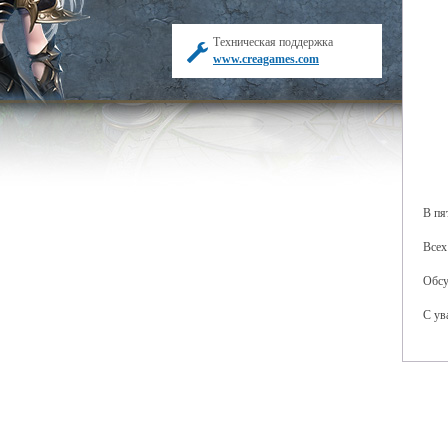
Техническая поддержка
www.creagames.com
В пя
Всех
Обсу
С ув