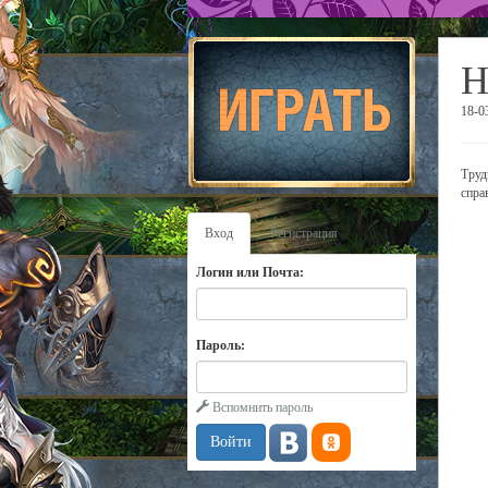
Н
18-0
Труд
спра
Вход
Регистрация
Логин или Почта:
Пароль:
Вспомнить пароль