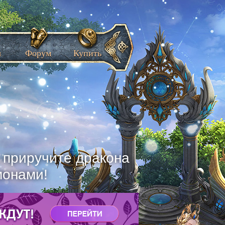
ы
Форум
Купить
, приручите дракона
монами!