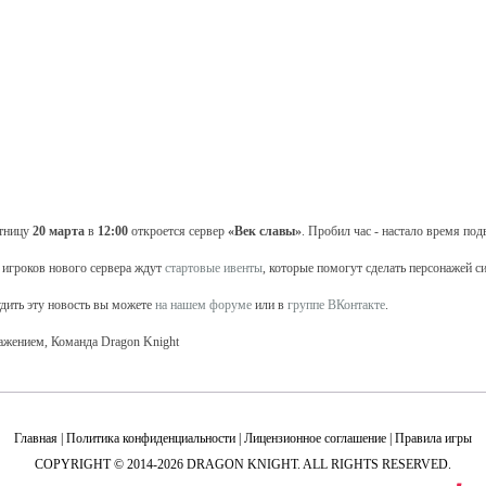
тницу
20 марта
в
12:00
откроется сервер
«Век славы»
. Пробил час - настало время под
 игроков нового сервера ждут
стартовые ивенты
, которые помогут сделать персонажей с
дить эту новость вы можете
на нашем форуме
или в
группе ВКонтакте
.
ажением, Команда Dragon Knight
Главная
|
Политика конфиденциальности
|
Лицензионное соглашение
|
Правила игры
COPYRIGHT © 2014-2026 DRAGON KNIGHT. ALL RIGHTS RESERVED.