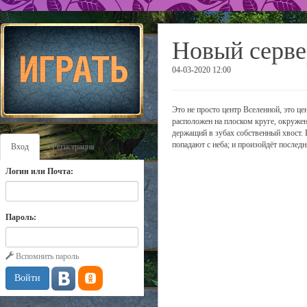
Новый серве
04-03-2020 12:00
Это не просто центр Вселенной, это ц
расположен на плоском круге, окруже
держащий в зубах собственный хвост. 
попадают с неба; и произойдёт послед
Вход
Регистрация
Логин или Почта:
Пароль:
Вспомнить пароль