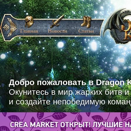
Главная
Новости
Статьи
Добро пожаловать в Dragon K
Окунитесь в мир жарких битв и
и создайте непобедимую коман