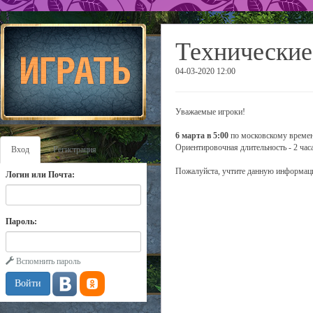
Технические
04-03-2020 12:00
Уважаемые игроки!
6 марта в 5:00
по московскому времени
Ориентировочная длительность - 2 часа
Вход
Регистрация
Пожалуйста, учтите данную информаци
Логин или Почта:
Пароль:
Вспомнить пароль