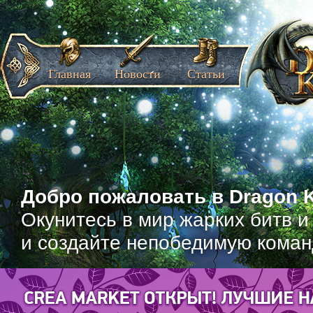
Главная
Новости
Статьи
Добро пожаловать в Dragon K
Окунитесь в мир жарких битв и
и создайте непобедимую коман