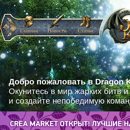
Главная
Новости
Статьи
Добро пожаловать в Dragon K
Окунитесь в мир жарких битв и
и создайте непобедимую коман