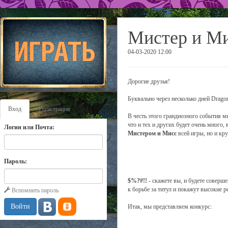
Мистер и Ми
04-03-2020 12:00
Дорогие друзья!
Буквально через несколько дней Dragon
Вход
Регистрация
В честь этого грандиозного события 
что и тех и других будет очень много,
Логин или Почта:
Мистером и Мисс
всей игры, но и кр
Пароль:
$%?#!!
- скажете вы, и будете соверш
к борьбе за титул и покажут высокие р
Вспомнить пароль
Итак, мы представляем конкурс: