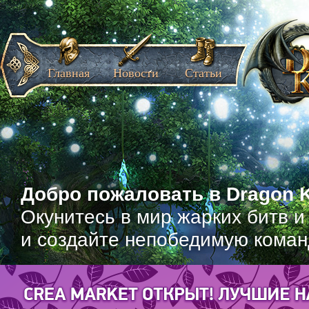
Главная
Новости
Статьи
Добро пожаловать в Dragon K
Окунитесь в мир жарких битв и
и создайте непобедимую коман