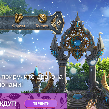
ы
Форум
Купить
, приручите дракона
монами!