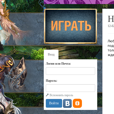
Н
12-0
Люб
под
тол
Вход
Регистрация
жде
Логин или Почта:
Пароль:
Вспомнить пароль