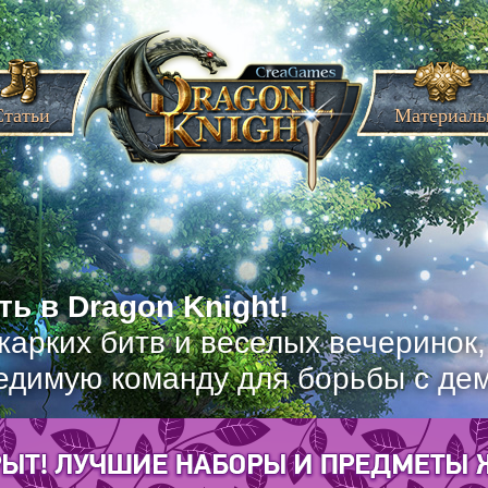
Статьи
Материал
ь в Dragon Knight!
жарких битв и веселых вечеринок
едимую команду для борьбы с де