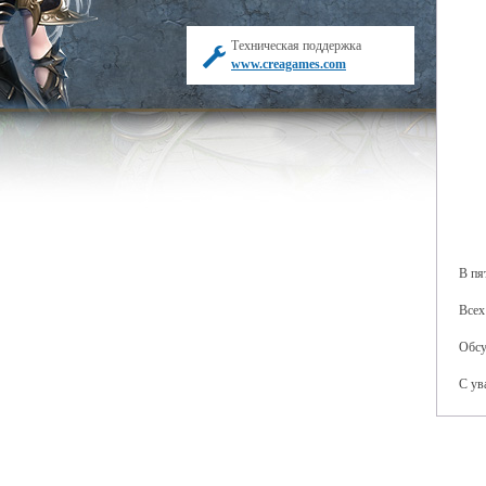
Техническая поддержка
www.creagames.com
В пя
Всех
Обсу
С ув