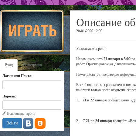
Описание об
20-01-2020 12:00
Уважаемые игроки!
Напоминаем, что
21 января
в
5:00
по 
работ. Ориентировочная длительность 
Вход
Регистрация
Пожалуйста, учтите данную информаци
Логин или Почта:
В этой новости мы расскажем о том, к
начнутся только после открытия серв
Пароль:
1.
21 и 22 января
пройдет акция
«Д
Вспомнить пароль
2. С
21 по 24 января
вращайте
«Вел