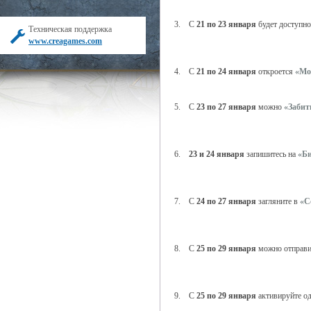
3. С
21 по 23 января
будет доступн
Техническая поддержка
www.creagames.com
4. С
21 по 24 января
откроется
«Мо
5. С
23 по 27 января
можно
«Забит
6.
23 и 24 января
запишитесь на
«Б
7. С
24 по 27 января
загляните в
«С
8. С
25 по 29 января
можно отправи
9. С
25 по 29 января
активируйте од