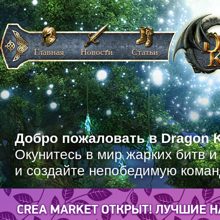
Главная
Новости
Статьи
Добро пожаловать в Dragon K
Окунитесь в мир жарких битв и
и создайте непобедимую коман