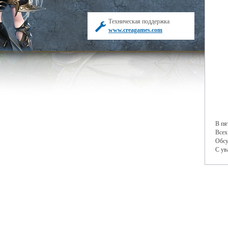
Техническая поддержка
www.creagames.com
В пя
Всех
Обсу
С ув