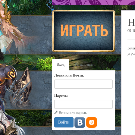
Н
09-1
Зеле
угро
Вход
Регистрация
Логин или Почта:
Пароль:
Вспомнить пароль