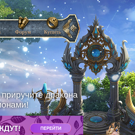
ы
Форум
Купить
, приручите дракона
монами!