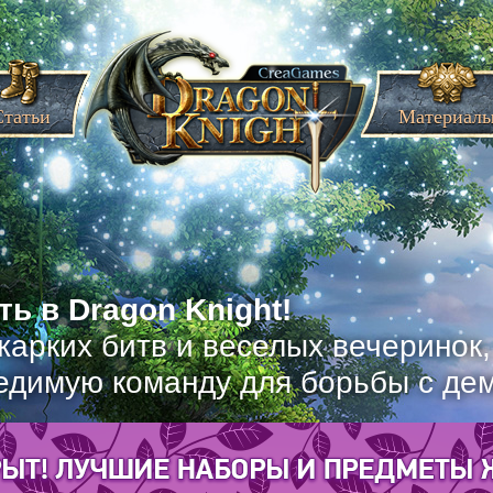
Статьи
Материал
ь в Dragon Knight!
жарких битв и веселых вечеринок
едимую команду для борьбы с де