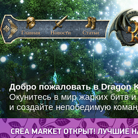
Главная
Новости
Статьи
Добро пожаловать в Dragon K
Окунитесь в мир жарких битв и
и создайте непобедимую коман