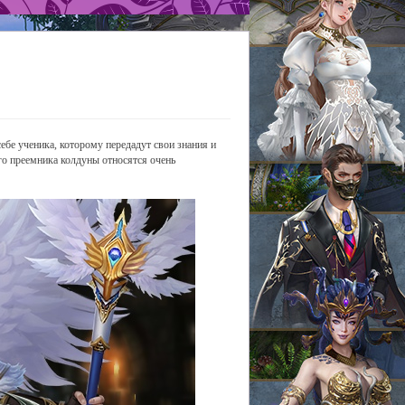
ебе ученика, которому передадут свои знания и
его преемника колдуны относятся очень