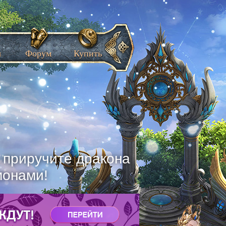
ы
Форум
Купить
, приручите дракона
монами!