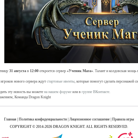
тницу
31 августа
в
12:00
откроется сервер
«Ученик Мага»
. Талант и колдовская мощь
 игроков нового сервера ждут
стартовые ивенты
, которые помогут сделать персонажей с
дить эту новость вы можете
на нашем форуме
или в
группе ВКонтакте
.
ажением, Команда Dragon Knight
Главная
|
Политика конфиденциальности
|
Лицензионное соглашение
|
Правила игры
COPYRIGHT © 2014-2026 DRAGON KNIGHT. ALL RIGHTS RESERVED.