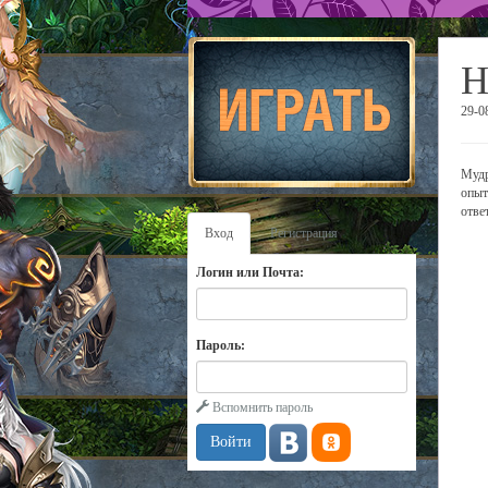
Н
29-0
Мудр
опыт
отве
Вход
Регистрация
Логин или Почта:
Пароль:
Вспомнить пароль