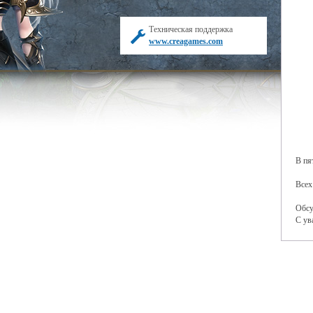
Техническая поддержка
www.creagames.com
В пя
Всех
Обсу
С ув