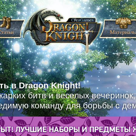
Статьи
Материал
ь в Dragon Knight!
жарких битв и веселых вечеринок
едимую команду для борьбы с де