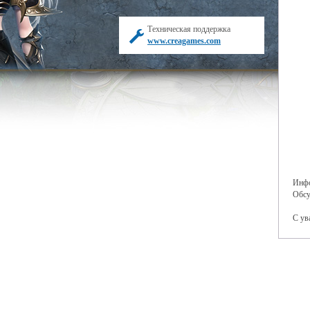
Техническая поддержка
www.creagames.com
Инфо
Обсу
С ув