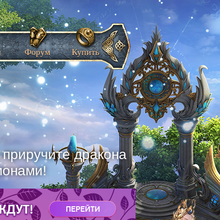
ы
Форум
Купить
, приручите дракона
монами!