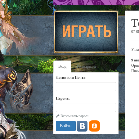
Т
07-0
Уваж
9 ав
Орие
Вход
Регистрация
Пожа
Логин или Почта:
Пароль:
Вспомнить пароль