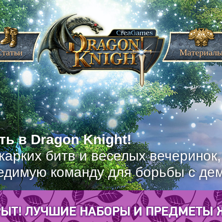
Статьи
Материал
ь в Dragon Knight!
жарких битв и веселых вечеринок
едимую команду для борьбы с де