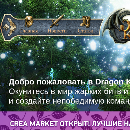
Главная
Новости
Статьи
Добро пожаловать в Dragon K
Окунитесь в мир жарких битв и
и создайте непобедимую коман