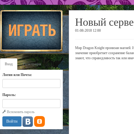
Новый серве
01-08-2018 12:00
Мир Dragon Knight пронизан магией. И 
значение приобретает сохранение бала
знают, что справедливость так или ина
Вход
Регистрация
Логин или Почта:
Пароль:
Вспомнить пароль