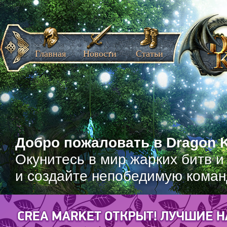
Главная
Новости
Статьи
Добро пожаловать в Dragon K
Окунитесь в мир жарких битв и
и создайте непобедимую коман