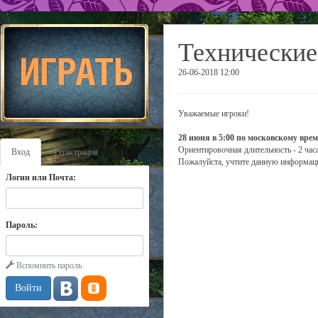
Технические
26-06-2018 12:00
Уважаемые игроки!
28 июня в 5:00 по московскому вре
Ориентировочная длительность - 2 часа
Вход
Регистрация
Пожалуйста, учтите данную информаци
Логин или Почта:
Пароль:
Вспомнить пароль