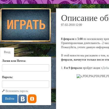
Описание об
07-02-2018 12:00
8 февраля
в
5:00
по московскому врем
Ориентировочная длительность - 2 часа
Пожалуйста, учтите данную информаци
Вход
Регистрация
В этой новости мы расскажем о том, к
февраля, начнутся только после от
Логин или Почта:
1.
8 и 9 февраля
пройдет акция «
Добы
Пароль:
Вспомнить пароль