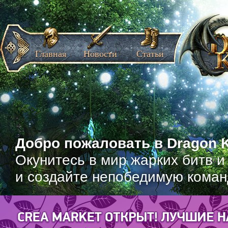
Главная
Новости
Статьи
Добро пожаловать в Dragon K
Окунитесь в мир жарких битв и
и создайте непобедимую коман