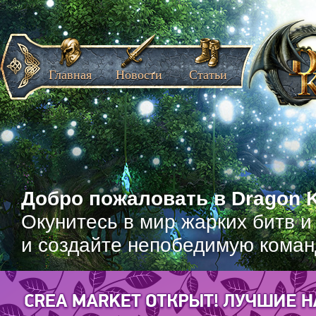
Главная
Новости
Статьи
Добро пожаловать в Dragon K
Окунитесь в мир жарких битв и
и создайте непобедимую коман