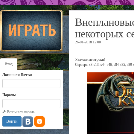
Внеплановые
некоторых с
26-01-2018 12:00
Уважаемые игроки!
Вход
Регистрация
Серверы s8-s13, s44-s46, s84-s85, s89
Логин или Почта:
Пароль:
Вспомнить пароль