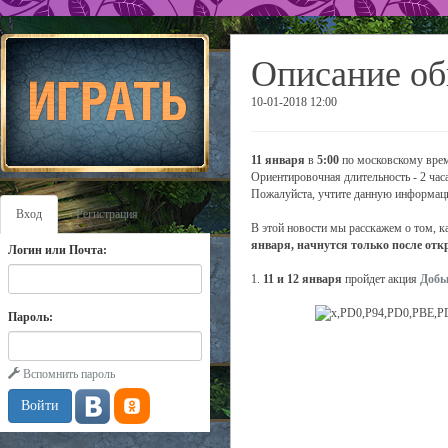
Описание об
10-01-2018 12:00
11 января
в
5:00
по московскому врем
Ориентировочная длительность - 2 часа
Пожалуйста, учтите данную информаци
Вход
Регистрация
В этой новости мы расскажем о том, к
января, начнутся только после отк
Логин или Почта:
1.
11 и 12 января
пройдет акция
Добы
Пароль:
Вспомнить пароль