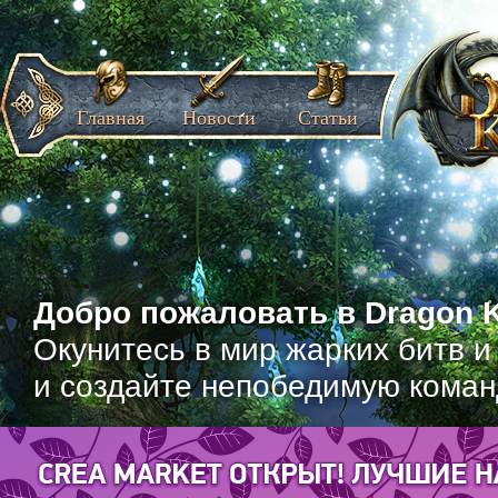
Главная
Новости
Статьи
Добро пожаловать в Dragon K
Окунитесь в мир жарких битв и
и создайте непобедимую коман