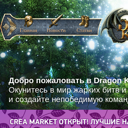
Главная
Новости
Статьи
Добро пожаловать в Dragon K
Окунитесь в мир жарких битв и
и создайте непобедимую коман