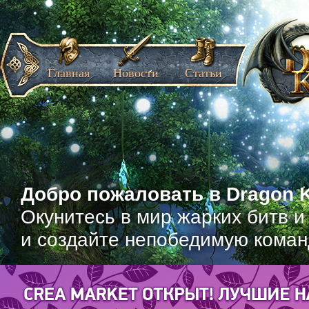
Главная
Новости
Статьи
Добро пожаловать в Dragon K
Окунитесь в мир жарких битв и
и создайте непобедимую коман