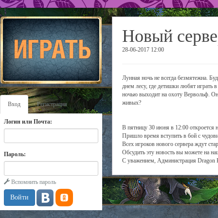
Новый серве
28-06-2017 12:00
Лунная ночь не всегда безмятежна. Бу
днем лесу, где детишки любят играть в
ночью выходит на охоту Вервольф. Он 
живых?
Вход
Регистрация
Логин или Почта:
В пятницу 30 июня в 12:00 откроется 
Пришло время вступить в бой с чудов
Всех игроков нового сервера ждут ста
Обсудить эту новость вы можете на н
Пароль:
С уважением, Администрация Dragon 
Вспомнить пароль