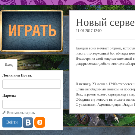
Новый серве
21-06-2017 12:00
Каждый воин мечтает о броне, которую 
гласят, что верховный бог обладал и
Несмотря на свой непримечательный в
рыцарь сможет добыть этот ценный арт
Вход
Регистрация
Логин или Почта:
В пятницу 23 июня в 12:00 откроется 
Стань непобедимым воином на простор
Всех игроков нового сервера ждут ста
Пароль:
Обсудить эту новость вы можете на н
С уважением, Администрация Dragon 
Вспомнить пароль