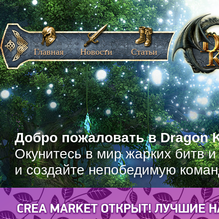
Главная
Новости
Статьи
Добро пожаловать в Dragon K
Окунитесь в мир жарких битв и
и создайте непобедимую коман