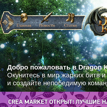
Главная
Новости
Статьи
Добро пожаловать в Dragon K
Окунитесь в мир жарких битв и
и создайте непобедимую коман