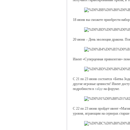
получайте гарантированные призы, в 
18 июня вы сможете приобрести набор
20 июня – День эволюции дракона. Пов
Ивент «Суперценная привилегия» помо
С 21 по 23 июня состоится «Битва Зод
другие игровые ценности! Ивент досту
подробности в
гайде
на форуме.
С 22 по 23 июня пройдет ивент «Маги
уровня, играющим на серверах старше