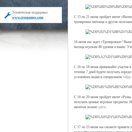
Техническая поддержка
С 15 по 21 июня пройдет ивент «Вытя
www.creagames.com
тренировки питомца и другие полезн
16 июня вас ждет «Тренировка»! Выпол
месяца игрокам 80 уровня и выше. Уз
С 16 по 18 июня принимайте участие в
течение 7 дней будете получать опред
условиями акции в специальном
гайде
.
С 16 по 20 июня пройдет ивент «Руны 
получить ценные игровые предметы. Ив
ивентом можно
здесь
.
С 17 по 23 июня вы сможете принять у