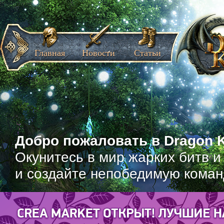
Главная
Новости
Статьи
Добро пожаловать в Dragon K
Окунитесь в мир жарких битв и
и создайте непобедимую коман