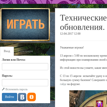
Технические
обновления.
12-04-2017 12:00
Уважаемые игроки!
Вход
Регистрация
13 апреля с 5:00 по московскому врем
Логин или Почта:
информацию при планировании своей и
Из этой новости вы узнаете, какие иве
Пароль:
С 13 по 15 апреля испытайте удачу в 
большую сумму баленов! Совершите оп
гайде
на форуме.
Вспомнить пароль