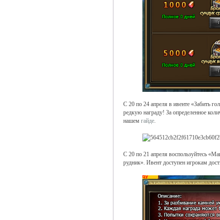
С 20 по 24 апреля в ивенте «Забить го
редкую награду! За определенное коли
нашем
гайде
.
С 20 по 21 апреля воспользуйтесь «Ма
рудник». Ивент доступен игрокам дос