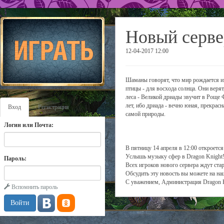
Новый серве
12-04-2017 12:00
Шаманы говорят, что мир рождается из 
птицы - для восхода солнца. Они верят
леса - Великой дриады звучит в Роще 
лет, ибо дриада - вечно юная, прекрас
Вход
Регистрация
самой природы.
Логин или Почта:
В пятницу 14 апреля в 12:00 откроетс
Услышь музыку сфер в Dragon Knight
Пароль:
Всех игроков нового сервера ждут ста
Обсудить эту новость вы можете на н
С уважением, Администрация Dragon 
Вспомнить пароль