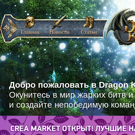
Главная
Новости
Статьи
Добро пожаловать в Dragon K
Окунитесь в мир жарких битв и
и создайте непобедимую коман