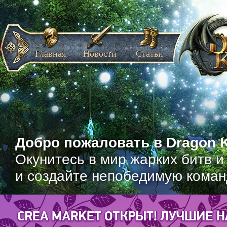
Главная
Новости
Статьи
Добро пожаловать в Dragon K
Окунитесь в мир жарких битв и
и создайте непобедимую коман