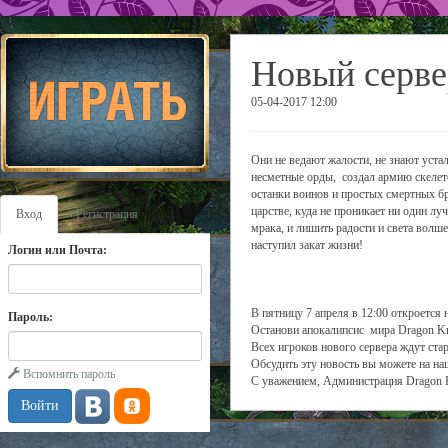
Новый серве
05-04-2017 12:00
Они не ведают жалости, не знают уста
несметные орды, создал армию скеле
останки воинов и простых смертных бр
царстве, куда не проникает ни один л
Вход
Регистрация
мрака, и лишить радости и света волш
наступил закат жизни!
Логин или Почта:
В пятницу 7 апреля в 12:00 откроется
Пароль:
Останови апокалипсис мира Dragon Kn
Всех игроков нового сервера ждут ста
Обсудить эту новость вы можете на н
Вспомнить пароль
С уважением, Администрация Dragon 