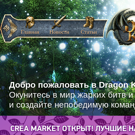
Главная
Новости
Статьи
Добро пожаловать в Dragon K
Окунитесь в мир жарких битв и
и создайте непобедимую коман