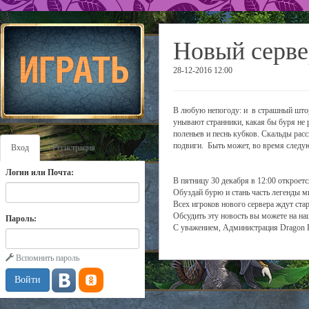
Новый серве
28-12-2016 12:00
В любую непогоду: и в страшный шторм
унывают странники, какая бы буря не 
поленьев и песнь кубков. Скальды рас
подвиги. Быть может, во время следую
Вход
Регистрация
Логин или Почта:
В пятницу 30 декабря в 12:00 откроет
Обуздай бурю и стань часть легенды м
Всех игроков нового сервера ждут ста
Обсудить эту новость вы можете на н
Пароль:
С уважением, Администрация Dragon 
Вспомнить пароль