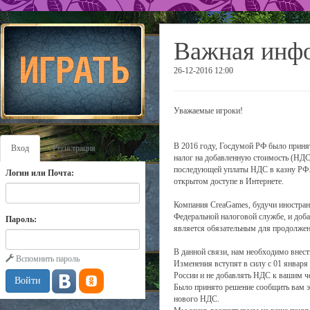
Важная инфо
26-12-2016 12:00
Уважаемые игроки!
В 2016 году, Госдумой РФ было принят
Вход
Регистрация
налог на добавленную стоимость (НДС)
последующей уплаты НДС в казну РФ. 
Логин или Почта:
открытом доступе в Интернете.
Компания CreaGames, будучи иностранн
Федеральной налоговой службе, и доб
Пароль:
является обязательным для продолжен
В данной связи, нам необходимо внес
Вспомнить пароль
Изменения вступят в силу с 01 января
России и не добавлять НДС к вашим ч
Было принято решение сообщить вам э
нового НДС.