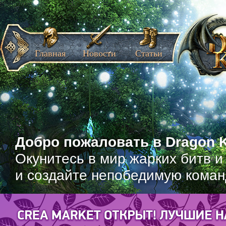
Главная
Новости
Статьи
Добро пожаловать в Dragon K
Окунитесь в мир жарких битв и
и создайте непобедимую коман