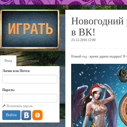
Новогодний 
в ВК!
23-12-2016 12:00
Новый год - время дарить подарки! В
Вход
Регистрация
Логин или Почта:
Пароль:
Вспомнить пароль