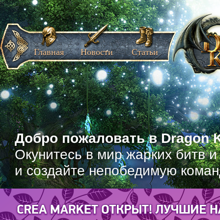
Главная
Новости
Статьи
Добро пожаловать в Dragon K
Окунитесь в мир жарких битв и
и создайте непобедимую коман