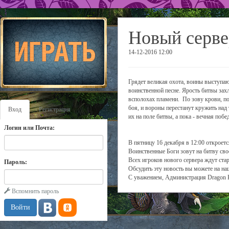
Новый серве
14-12-2016 12:00
Грядет великая охота, воины выступаю
воинственной песне. Ярость битвы зах
всполохах пламени. По зову крови, по
боя, и вороны перестанут кружить над
Вход
Регистрация
их на поле битвы, а пока - вечная побе
Логин или Почта:
В пятницу 16 декабря в 12:00 откроетс
Воинственные Боги зовут на битву сво
Всех игроков нового сервера ждут ста
Пароль:
Обсудить эту новость вы можете на н
С уважением, Администрация Dragon 
Вспомнить пароль