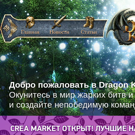
Главная
Новости
Статьи
Добро пожаловать в Dragon K
Окунитесь в мир жарких битв и
и создайте непобедимую коман