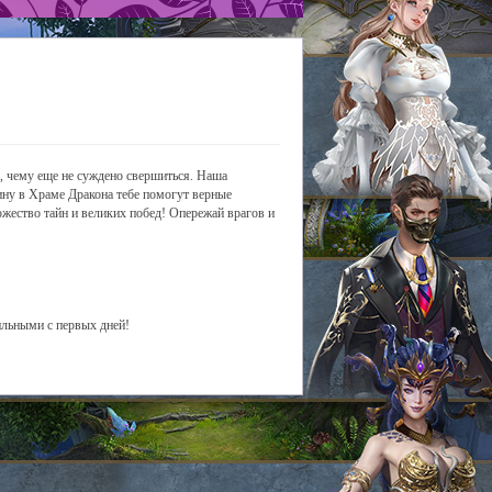
о, чему еще не суждено свершиться. Наша
ину в Храме Дракона тебе помогут верные
ожество тайн и великих побед! Опережай врагов и
ильными с первых дней!