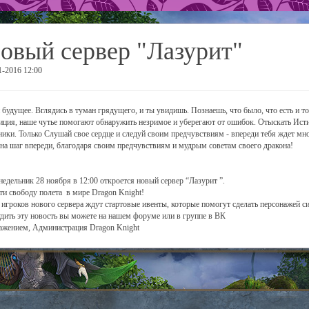
овый сервер "Лазурит"
1-2016 12:00
 будущее. Вглядись в туман грядущего, и ты увидишь. Познаешь, что было, что есть и т
иция, наше чутье помогают обнаружить незримое и уберегают от ошибок. Отыскать Ист
ники. Только Слушай свое сердце и следуй своим предчувствиям - впереди тебя ждет мн
 на шаг впереди, благодаря своим предчувствиям и мудрым советам своего дракона!
недельник 28 ноября в 12:00 откроется новый сервер “Лазурит ”.
и свободу полета в мире Dragon Knight!
 игроков нового сервера ждут стартовые ивенты, которые помогут сделать персонажей с
дить эту новость вы можете на нашем форуме или в группе в ВК
ажением, Администрация Dragon Knight