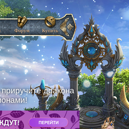
ы
Форум
Купить
, приручите дракона
монами!