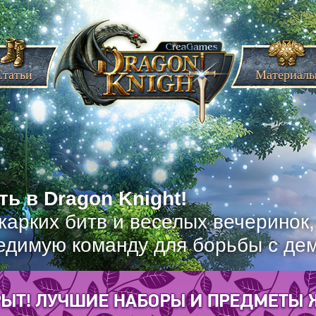
Статьи
Материал
ь в Dragon Knight!
жарких битв и веселых вечеринок
едимую команду для борьбы с де