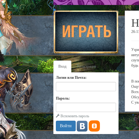
Н
26-1
Узри
инту
спут
будь
Вход
Регистрация
Логин или Почта:
В по
Ощут
Всех
Обсу
Пароль:
С ув
Вспомнить пароль