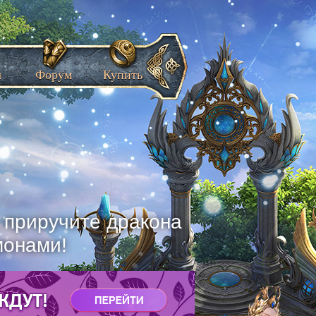
ы
Форум
Купить
, приручите дракона
монами!