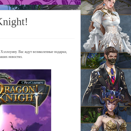
night!
е Хэллоуину. Вас ждут великолепные подарки,
наших новостях.