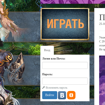
П
25-1
Уваж
С 29
отли
Не п
Вход
Регистрация
Логин или Почта:
Пароль:
Вспомнить пароль