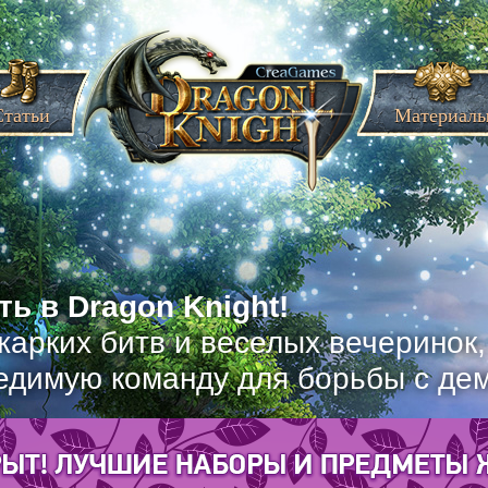
Статьи
Материал
ь в Dragon Knight!
жарких битв и веселых вечеринок
едимую команду для борьбы с де